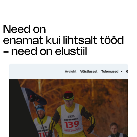
Skip
to
content
Need on
enamat kui lihtsalt tööd
- need on elustiil