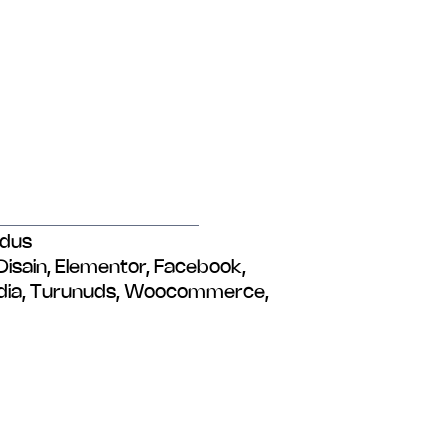
dus
Disain
,
Elementor
,
Facebook
,
dia
,
Turunuds
,
Woocommerce
,