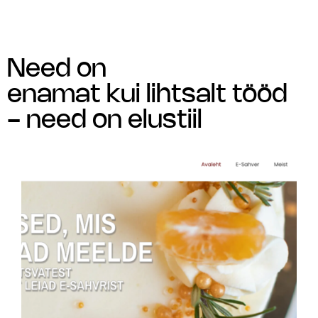
Skip
to
content
Need on
enamat kui lihtsalt tööd
- need on elustiil