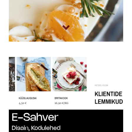
E-Sahver
Disain
,
Kodulehed