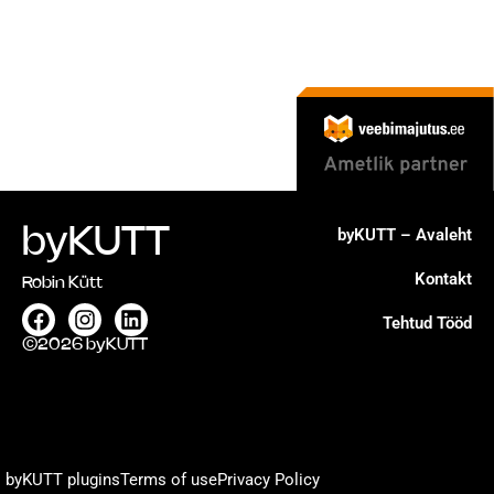
byKUTT
byKUTT – Avaleht
Kontakt
Robin Kütt
Facebook
Instagram
Linkedin
Tehtud Tööd
©2026 byKUTT
byKUTT plugins
Terms of use
Privacy Policy