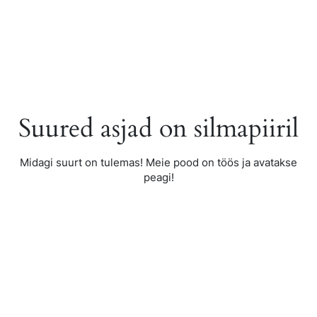
Skip
to
content
Suured asjad on silmapiiril
Midagi suurt on tulemas! Meie pood on töös ja avatakse
peagi!